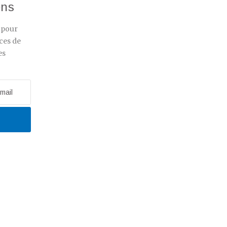
ons
r pour
ces de
es