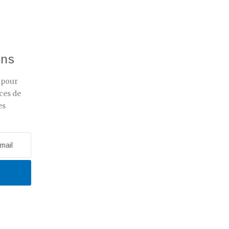
ons
r pour
ces de
es