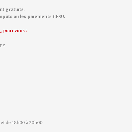
nt gratuits
.
impôts ou les paiements CESU.
t
,
pour vous :
age
 et de 18h00 à 20h00