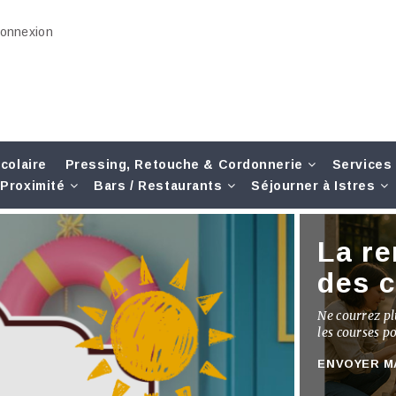
onnexion
colaire
Pressing, Retouche & Cordonnerie
Services
Proximité
Bars / Restaurants
Séjourner à Istres
La re
des 
Ne courrez plu
les courses p
ENVOYER M