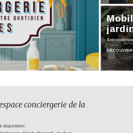
Mobil
jardi
Retrouvez une
DÉCOUVRIR
espace conciergerie de la
e disposition :