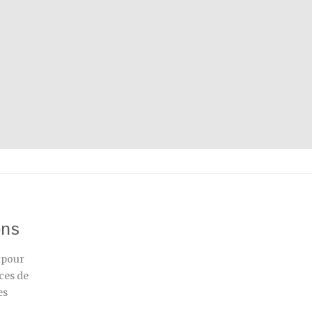
ons
r pour
ces de
es