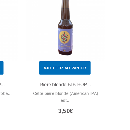
AJOUTER AU PANIER
...
Bière blonde BIB HOP...
robe...
Cette bière blonde (American IPA)
est...
3,50€