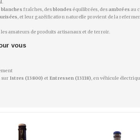
l
.
s
blanches
fraîches, des
blondes
équilibrées, des
ambrées
au c
eurisées
, et leur gazéification naturelle provient de la referme
les amateurs de produits artisanaux et de terroir.
pour vous
nement
t
sur
Istres (13800)
et
Entressen (13118)
, en véhicule électriq