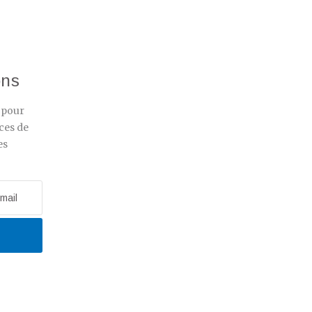
ons
r pour
ces de
es