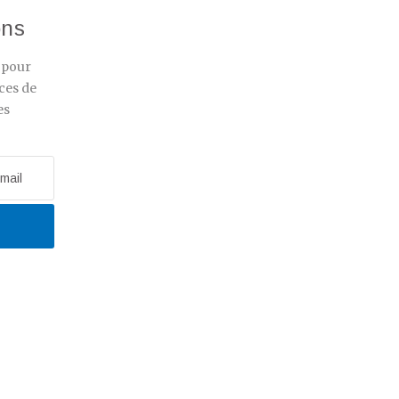
ons
r pour
ces de
es