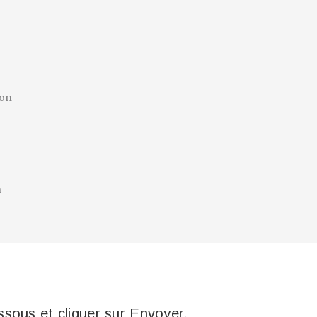
ion
h
sous et cliquer sur Envoyer.