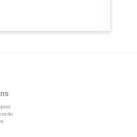
ons
r pour
ces de
es