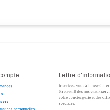
compte
Lettre d'informati
Inscrivez-vous à la newslette
mandes
être averti des nouveaux servi
rs
votre conciergerie et des offr
esses
spéciales.
rmations personnelles