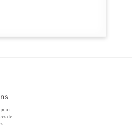
ons
r pour
ces de
es