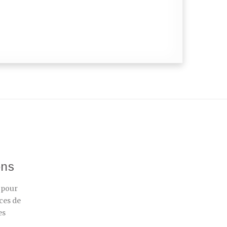
ons
r pour
ces de
es