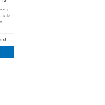
r pour
ces de
es