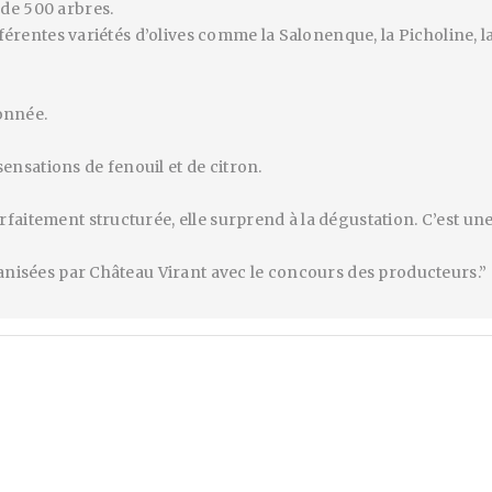
de 500 arbres.
fférentes variétés d’olives comme la Salonenque, la Picholine, la
sonnée.
 sensations de fenouil et de citron.
faitement structurée, elle surprend à la dégustation. C’est un
ganisées par Château Virant avec le concours des producteurs.”