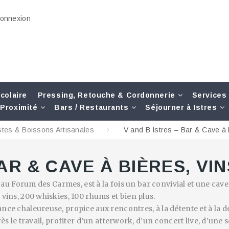
onnexion
colaire
Pressing, Retouche & Cordonnerie
Services
Proximité
Bars / Restaurants
Séjourner à Istres
stes & Boissons Artisanales
V and B Istres – Bar & Cave à b
AR & CAVE À BIÈRES, VI
é au Forum des Carmes, est à la fois un bar convivial et une cav
 vins, 200 whiskies, 100 rhums et bien plus.
nce chaleureuse, propice aux rencontres, à la détente et à la d
près le travail, profiter d’un afterwork, d’un concert live, d’u