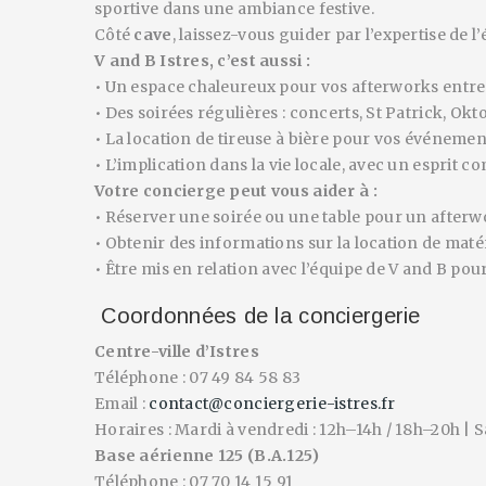
sportive dans une ambiance festive.
Côté
cave
, laissez-vous guider par l’expertise de l
V and B Istres, c’est aussi :
• Un espace chaleureux pour vos afterworks entre
• Des soirées régulières : concerts, St Patrick, Okto
• La location de tireuse à bière pour vos événement
• L’implication dans la vie locale, avec un esprit 
Votre concierge peut vous aider à :
• Réserver une soirée ou une table pour un afte
• Obtenir des informations sur la location de mat
• Être mis en relation avec l’équipe de V and B pour
Coordonnées de la conciergerie
Centre-ville d’Istres
Téléphone : 07 49 84 58 83
Email :
contact@conciergerie-istres.fr
Horaires : Mardi à vendredi : 12h–14h / 18h–20h | 
Base aérienne 125 (B.A.125)
Téléphone : 07 70 14 15 91