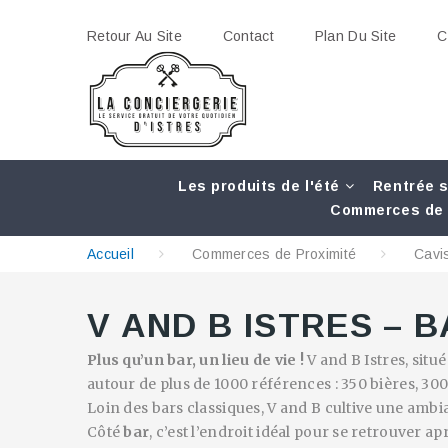
Retour Au Site
Contact
Plan Du Site
C
Les produits de l'été
Rentrée s
Commerces de 
Accueil
Commerces de Proximité
Cavi
V AND B ISTRES – B
Plus qu’un bar, un lieu de vie !
V and B Istres, situ
autour de plus de 1000 références : 350 bières, 300
Loin des bars classiques, V and B cultive une ambia
Côté
bar
, c’est l’endroit idéal pour se retrouver a