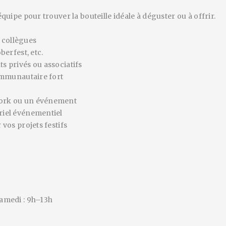
’équipe pour trouver la bouteille idéale à déguster ou à offrir.
 collègues
berfest, etc.
s privés ou associatifs
communautaire fort
rwork ou un événement
ériel événementiel
 vos projets festifs
Samedi : 9h–13h