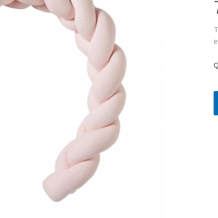
T
e
Q