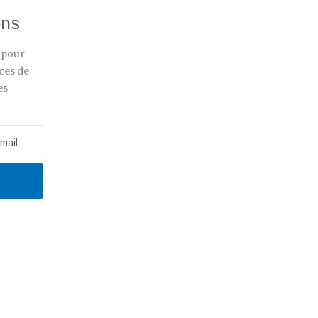
ons
r pour
ces de
es