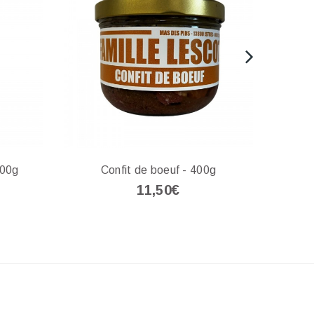
900g
Confit de boeuf - 400g
R
11,50€