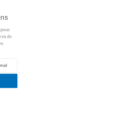
ons
r pour
ces de
es