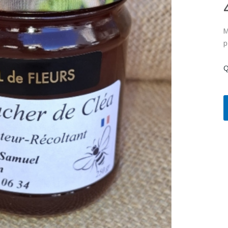
M
p
Q