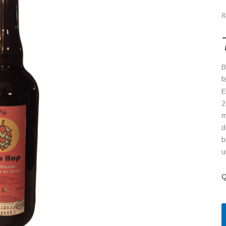
R
B
f
E
2
m
d
b
u
Q