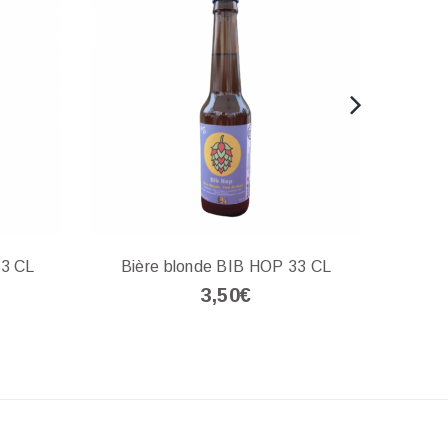
33 CL
Bière blonde BIB HOP 33 CL
Biè
3,50€