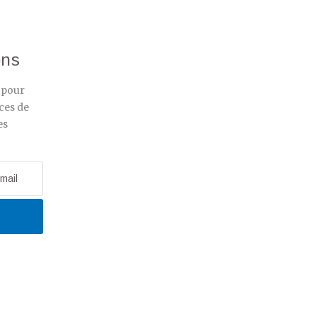
ons
r pour
ces de
es